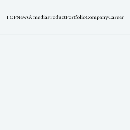
TOP
News＆media
Product
Portfolio
Company
Career
 Startups、関西拠点を設立〜金融機関・大学との連携により
〜